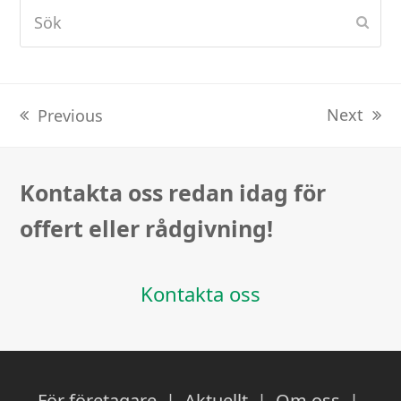
Sök
Subm
Next
Previous
next
previous
post:
post:
Kontakta oss redan idag för
offert eller rådgivning!
Kontakta oss
För företagare
|
Aktuellt
|
Om oss
|