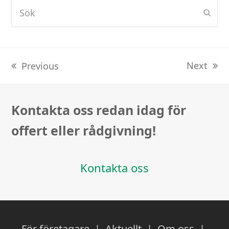
Sök
Subm
Next
Previous
next
previous
post:
post:
Kontakta oss redan idag för
offert eller rådgivning!
Kontakta oss
För företagare
|
Aktuellt
|
Om oss
|