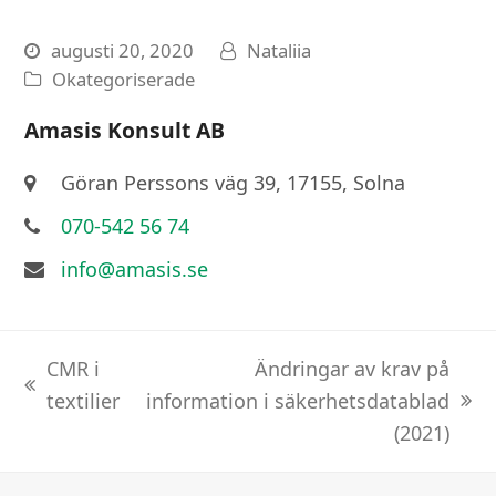
augusti 20, 2020
Nataliia
Okategoriserade
Amasis Konsult AB
Göran Perssons väg 39, 17155, Solna
070-542 56 74
info@amasis.se
CMR i
Ändringar av krav på
previous
textilier
information i säkerhetsdatablad
next
post:
(2021)
post: