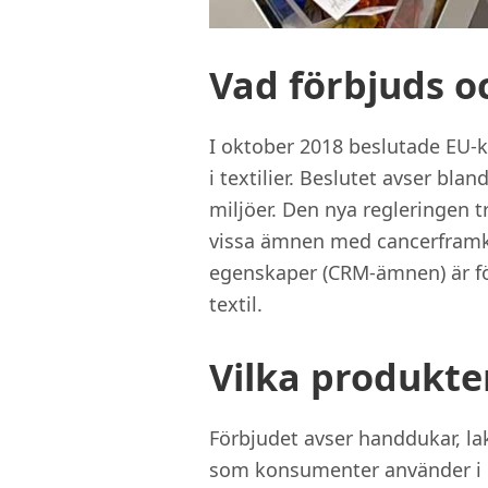
Vad förbjuds o
I oktober 2018 beslutade EU-
i textilier. Beslutet avser blan
miljöer. Den nya regleringen t
vissa ämnen med cancerframk
egenskaper (CRM-ämnen) är fö
textil.
Vilka produkte
Förbjudet avser handdukar, lak
som konsumenter använder i h