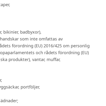
caper,
, bikinier, badbyxor),
xhandskar som inte omfattas av
ådets förordning (EU) 2016/425 om personlig
ropaparlamentets och rådets förordning (EU)
ka produkter), vantar, muffar,
r,
yggsäckar, portföljer,
lädnader;