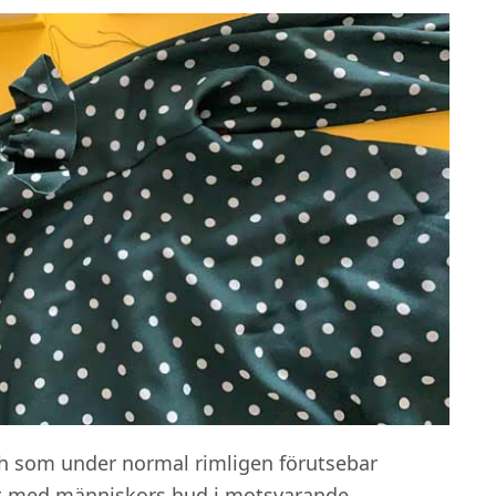
och som under normal rimligen förutsebar
t med människors hud i motsvarande