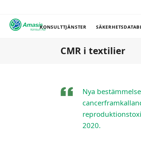
KONSULTTJÄNSTER
SÄKERHETSDATAB
CMR i textilier
Nya bestämmelser 
cancerframkallan
reproduktionstox
2020.