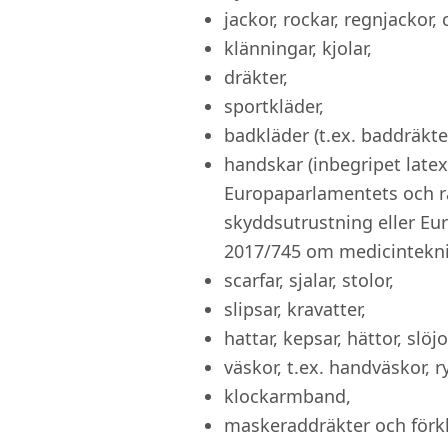
jackor, rockar, regnjackor, 
klänningar, kjolar,
dräkter,
sportkläder,
badkläder (t.ex. baddräkter
handskar (inbegripet late
Europaparlamentets och r
skyddsutrustning eller Eu
2017/745 om medicinteknis
scarfar, sjalar, stolor,
slipsar, kravatter,
hattar, kepsar, hättor, slöjo
väskor, t.ex. handväskor, r
klockarmband,
maskeraddräkter och förk