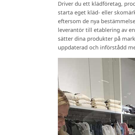
Driver du ett klädföretag, prod
starta eget kläd- eller skomär
eftersom de nya bestämmelsern
leverantör till etablering av 
sätter dina produkter på markn
uppdaterad och införstådd me