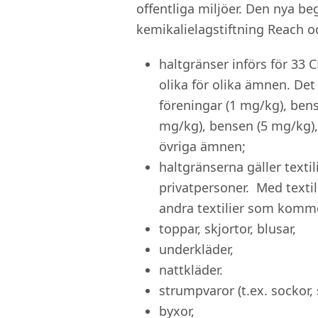
offentliga miljöer. Den nya beg
kemikalielagstiftning Reach o
haltgränser införs för 3
olika för olika ämnen. De
föreningar (1 mg/kg), bens
mg/kg), bensen (5 mg/kg), 
övriga ämnen;
haltgränserna gäller textil
privatpersoner. Med textili
andra textilier som komm
toppar, skjortor, blusar,
underkläder,
nattkläder.
strumpvaror (t.ex. sockor,
byxor,